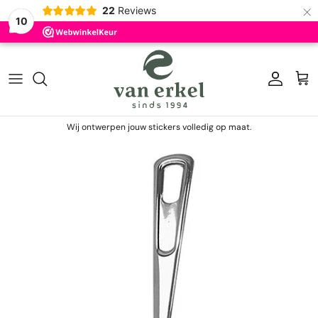
×
22
Reviews
10
Ga naar inhoud
Account
Win
Wij ontwerpen jouw stickers volledig op maat.
Ga direct naar productinformatie