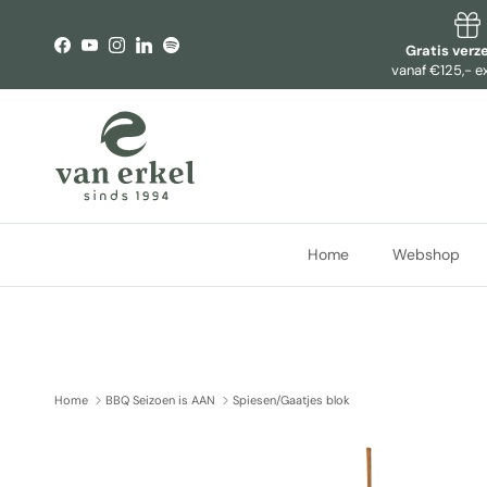
Ga naar inhoud
Gratis verz
Facebook
YouTube
Instagram
LinkedIn
Spotify
vanaf €125,- e
Home
Webshop
Home
BBQ Seizoen is AAN
Spiesen/Gaatjes blok
Ga direct naar productinformatie