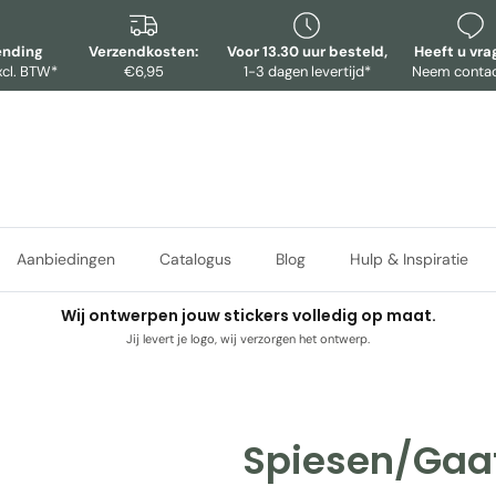
ending
Verzendkosten:
Voor 13.30 uur besteld,
Heeft u vr
xcl. BTW*
€6,95
1-3 dagen levertijd*
Neem contac
Aanbiedingen
Catalogus
Blog
Hulp & Inspiratie
Wij ontwerpen jouw stickers volledig op maat.
Jij levert je logo, wij verzorgen het ontwerp.
Spiesen/Gaat