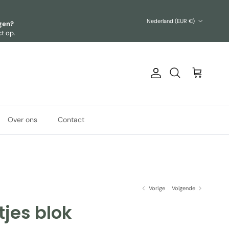
Land/Regio
Nederland (EUR €)
agen?
t op.
Account
Winkelwagen
Zoeken
Over ons
Contact
Vorige
Volgende
jes blok