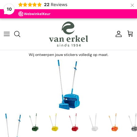
×
22
Reviews
10
Ga naar inhoud
Account
Win
Wij ontwerpen jouw stickers volledig op maat.
Ga direct naar productinformatie