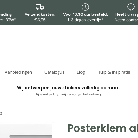
ending
Verzendkosten:
Voor 13.30 uur besteld,
Heeft u vr
xcl. BTW*
€6,95
1-3 dagen levertijd*
Neem contac
Aanbiedingen
Catalogus
Blog
Hulp & Inspiratie
Wij ontwerpen jouw stickers volledig op maat.
Jij levert je logo, wij verzorgen het ontwerp.
2)
Posterklem a