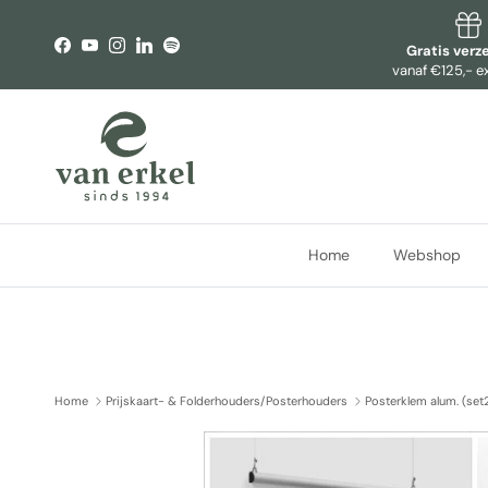
Ga naar inhoud
Gratis verz
Facebook
YouTube
Instagram
LinkedIn
Spotify
vanaf €125,- e
Home
Webshop
Home
Prijskaart- & Folderhouders/Posterhouders
Posterklem alum. (set
Ga direct naar productinformatie