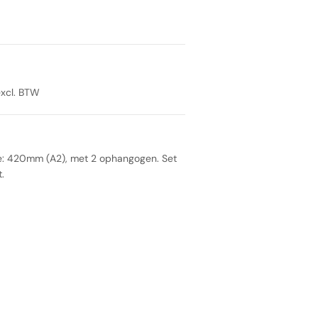
excl. BTW
te: 420mm (A2), met 2 ophangogen. Set
.