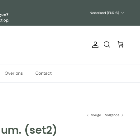
Land/Regio
Nederland (EUR €)
agen?
t op.
Account
Winkelwagen
Zoeken
Over ons
Contact
Vorige
Volgende
lum. (set2)