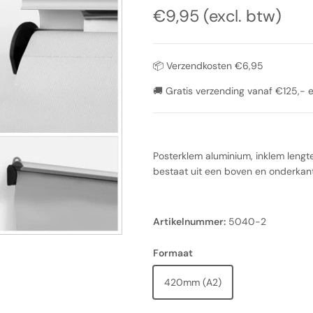
Reguliere prijs
€9,95 (excl. btw)
📦 Verzendkosten €6,95
🚚 Gratis verzending vanaf €125,- 
Posterklem aluminium, inklem leng
bestaat uit een boven en onderkant
Artikelnummer:
5040-2
Formaat
420mm (A2)